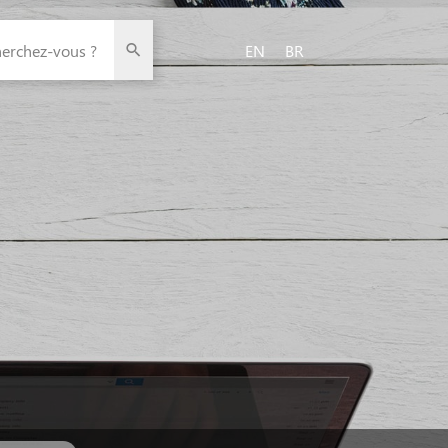
herchez-vous ?
EN
BR