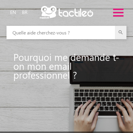
EN
BR
Quelle aide cherchez-vous ?
Pourquoi me demande t-
on mon email
professionnel ?