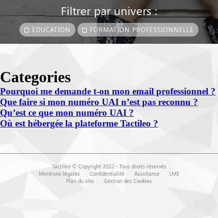
Filtrer par univers :
EDUCATION
FORMATION PROFESSIONNELLE
Categories
Pourquoi me demande t-on mon email professionnel ?
Que faire si mon numéro UAI n’est pas reconnu ?
Qu’est ce que mon numéro UAI ?
Où est hébergée la plateforme Tactileo ?
Tactileo © Copyright 2022 - Tous droits réservés
Mentions légales
Confidentialité
Assistance
LME
Plan du site
Gestion des Cookies