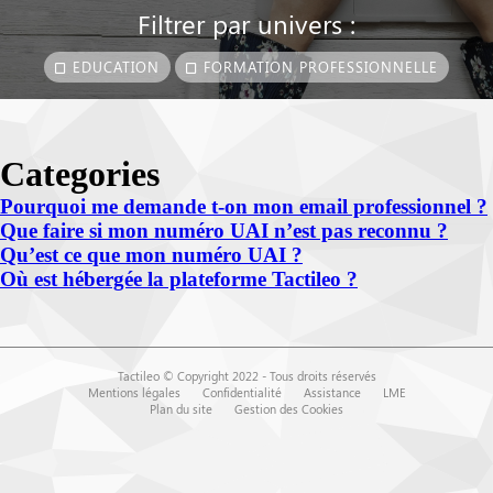
Filtrer par univers :
EDUCATION
FORMATION PROFESSIONNELLE
Categories
Pourquoi me demande t-on mon email professionnel ?
Que faire si mon numéro UAI n’est pas reconnu ?
Qu’est ce que mon numéro UAI ?
Où est hébergée la plateforme Tactileo ?
Tactileo © Copyright 2022 - Tous droits réservés
Mentions légales
Confidentialité
Assistance
LME
Plan du site
Gestion des Cookies