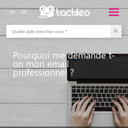
EN
BR
Quelle aide cherchez-vous ?
Pourquoi me demande t-
on mon email
professionnel ?